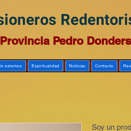
sioneros Redentori
Provincia Pedro Donder
e estamos
Espiritualidad
Noticias
Contacto
Res
Soy un pro