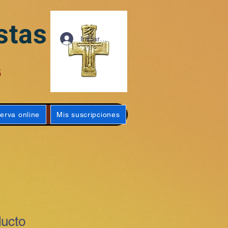
stas
Iniciar sesión
s
erva online
Mis suscripciones
ducto