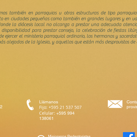
amos también en parroquias u otras estructuras de tipo parroqu
to en ciudades pequeñas como también en grandes lugares y en vas
onde la diócesis local no alcanza a prestar una adecuada atenció
disponibilidad para prestar consejo, la celebración de fiestas litú
e ejercer el ministerio parroquial ordinario, los hermanos y sacerd
 más alejados de la Iglesia, y aquellos que están más desprovistos de
Llámanos
Cont
42
Fijo: +595 21 537 507
prov
Celular:
+595 994
138061
Misioneros Redentoristas