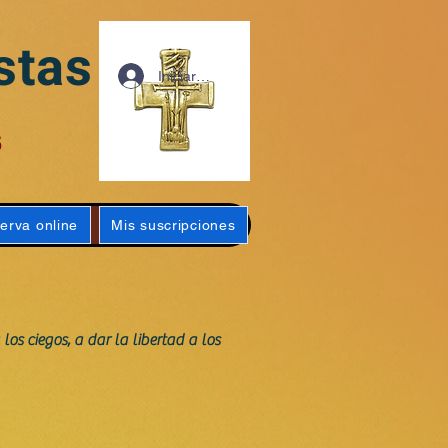
stas
Iniciar sesión
s
erva online
Mis suscripciones
los ciegos, a dar la libertad a los