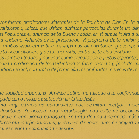
s fueran predicadores itinerantes de la Palabra de Dios. En la ac
 religiosos y laicos, que visitan distintas parroquias durante un 
s Populares: el anuncio de la Buena noticia, en el que se invita a
a cristiana. Además de la predicación, el programa de la misió
as familias, especialmente a los enfermos, de orientación y acompañ
la Reconciliación, y de la Eucaristía, centro de la vida cristiana.
s también triduos y novenas como preparación a fiestas especiales, a
 que la predicación de los Redentoristas fuera sencilla y fácil de 
ndición social, cultural o de formación los profundos misterios de la 
una sociedad urbana, en América Latina, ha llevado a la conformac
legado como medio de salvación en Cristo Jesús.
 no hay estructuras parroquiales que permitan realizar misione
opulares. Se necesita otra metodología, otro estilo de acción ex
uia o una vicaria parroquial. Se trata de una itinerancia más p
blece allí indefinidamente), y requiere de varios años de proyecto m
oral es crear la «comunidad eclesial».