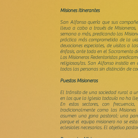
Misiones Itinerantes
San Alfonso quería que sus compañero
lleva a cabo a través de Misioneros,
semana o más, predicando las Misione
práctica más comprometida de la vid
devociones especiales, de visitas a l
énfasis, ante todo en el Sacramento de 
Los Misioneros Redentoristas predicamo
religiosos/as. San Alfonso insistía en
todas las personas sin distinción de co
Puestos Misioneros
El tránsito de una sociedad rural a 
en los que la Iglesia todavía no ha l
En estos sectores, con frecuencia,
tradicionalmente como las Misiones P
asumen una zona pastoral: una parroq
porque el equipo misionero no se esta
eclesiales necesarias. El objetivo past